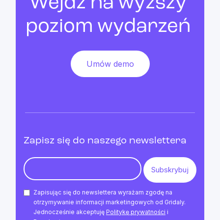
Wejdź na wyższy
poziom wydarzeń
Umów demo
Zapisz się do naszego newslettera
Zapisując się do newslettera wyrażam zgodę na
otrzymywanie informacji marketingowych od Gridaly.
Jednocześnie akceptuję
Politykę prywatności
i