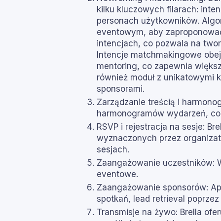
kilku kluczowych filarach: inte
personach użytkowników. Algor
eventowym, aby zaproponować n
intencjach, co pozwala na twor
Intencje matchmakingowe obejmu
mentoring, co zapewnia większ
również moduł z unikatowymi k
sponsorami.
Zarządzanie treścią i harmonog
harmonogramów wydarzeń, co je
RSVP i rejestracja na sesje: B
wyznaczonych przez organizato
sesjach.
Zaangażowanie uczestników: W B
eventowe.
Zaangażowanie sponsorów: Apli
spotkań, lead retrieval poprz
Transmisje na żywo: Brella of