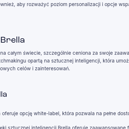
wnież, aby rozważyć poziom personalizacji i opcje wspa
Brella
a na całym świecie, szczególnie ceniona za swoje zaa
tchmakingu opartą na sztucznej inteligencji, która um
owych celów i zainteresowań.
la
la oferuje opcję white-label, która pozwala na pełne dos
ęki sztucznej inteligencji Brella oferuje zaawansowane