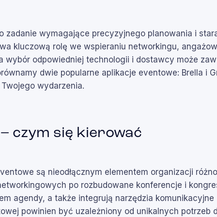
o zadanie wymagające precyzyjnego planowania i star
wa kluczową rolę we wspieraniu networkingu, angażowa
 a wybór odpowiedniej technologii i dostawcy może za
orównamy dwie popularne aplikacje eventowe: Brella i G
o Twojego wydarzenia.
 – czym się kierować
 eventowe są nieodłącznym elementem organizacji różn
etworkingowych po rozbudowane konferencje i kongres
em agendy, a także integrują narzędzia komunikacyjne 
towej powinien być uzależniony od unikalnych potrzeb 