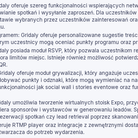
aly oferuje szereg funkcjonalności wspierających netwo
wianie spotkań i wysyłanie zaproszeń. Dla uczestników 
tawie wybranych przez uczestników zainteresowań oraz
u.
gramem: Gridaly oferuje personalizowane sugestie treśc
ym uczestnicy mogą oceniać punkty programu oraz pr
ridaly posiada moduł RSVP, który pozwala uczestnikom r
ra limitów miejsc. Istnieje również możliwość potwierd
QR.
idaly oferuje moduł grywalizacji, który angażuje uczes
obywać punkty i odznaki, które mogą wymieniać na nag
unkcjonalności jak social wall i stories eventowe oraz 
ly umożliwia tworzenie wirtualnych stoisk Expo, przydz
piera sponsorów i wystawców w generowaniu leadów. S
 rezerwacji spotkań czy lead retrieval poprzez skanowa
feruje RTMP player oraz integracje z zewnętrznymi dost
warzacza do potrzeb wydarzenia.