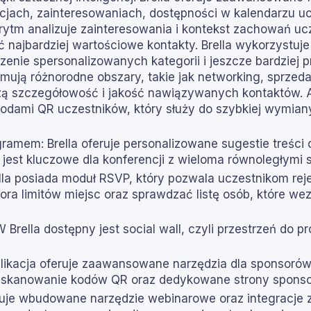
ncjach, zainteresowaniach, dostępności w kalendarzu ucz
ytm analizuje zainteresowania i kontekst zachowań u
ajbardziej wartościowe kontakty. Brella wykorzystuj
zenie spersonalizowanych kategorii i jeszcze bardziej 
ją różnorodne obszary, takie jak networking, sprzedaż,
ą szczegółowość i jakość nawiązywanych kontaktów. A
odami QR uczestników, który służy do szybkiej wymian
ramem: Brella oferuje personalizowane sugestie treści 
st kluczowe dla konferencji z wieloma równoległymi s
rella posiada moduł RSVP, który pozwala uczestnikom re
ra limitów miejsc oraz sprawdzać listę osób, które w
rella dostępny jest social wall, czyli przestrzeń do pr
kacja oferuje zaawansowane narzędzia dla sponsorów, 
ez skanowanie kodów QR oraz dedykowane strony spons
eruje wbudowane narzędzie webinarowe oraz integracje