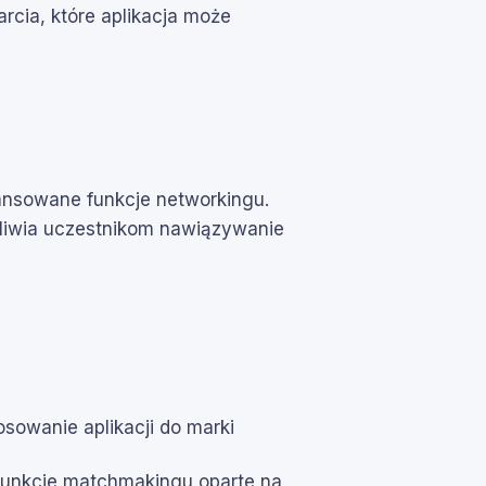
rcia, które aplikacja może
wansowane funkcje networkingu.
ożliwia uczestnikom nawiązywanie
tosowanie aplikacji do marki
 funkcje matchmakingu oparte na