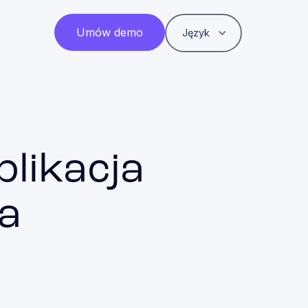
Umów demo
Język
plikacja
na